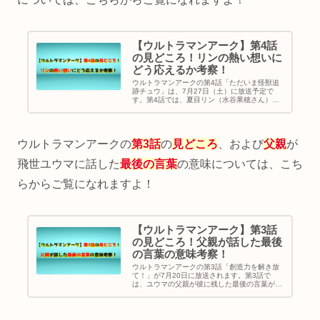
【ウルトラマンアーク】第4話
の見どころ！リンの熱い想いに
どう応えるか考察！
ウルトラマンアークの第4話「ただいま怪獣追
跡チュウ」は、7月27日（土）に放送予定で
す。第4話では、夏目リン（水谷果穂さん）の
熱い想いが、物語の中心となりますが、彼女の
決意と行動が、ウルトラマンアークにどのよう
な影響を与えるのか真相に迫ります。
ウルトラマンアークの
第3話
の
見どころ
、および
父親
が
飛世ユウマに話した
最後の言葉
の意味については、こち
らからご覧になれますよ！
【ウルトラマンアーク】第3話
の見どころ！父親が話した最後
の言葉の意味考察！
ウルトラマンアークの第3話「創造力を解き放
て！」が7月20日に放送されます。第3話で
は、ユウマの父親が彼に残した最後の言葉が重
要な鍵を握っています。この言葉がユウマにと
って、どのような意味を持ち、また彼の行動や
成長に影響を与えているのか真相について考察
します。