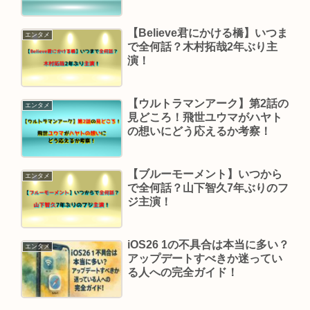
【Believe君にかける橋】いつま
エンタメ
で全何話？木村拓哉2年ぶり主
演！
【ウルトラマンアーク】第2話の
エンタメ
見どころ！飛世ユウマがハヤト
の想いにどう応えるか考察！
【ブルーモーメント】いつから
エンタメ
で全何話？山下智久7年ぶりのフ
ジ主演！
iOS26 1の不具合は本当に多い？
エンタメ
アップデートすべきか迷ってい
る人への完全ガイド！