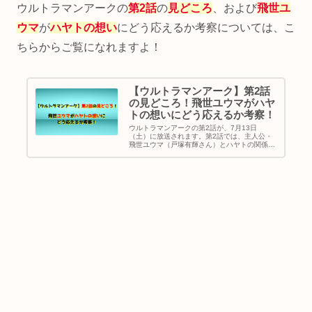
ウルトラマンアークの
第2話
の
見どころ
、および
飛世ユ
ウマ
が
ハヤトの想い
にどう応えるか考察については、こ
ちらからご覧になれますよ！
【ウルトラマンアーク】第2話
の見どころ！飛世ユウマがハヤ
トの想いにどう応えるか考察！
ウルトラマンアークの第2話が、7月13日
（土）に放送されます。第2話では、主人公・
飛世ユウマ（戸塚有輝さん）とハヤトの関係に
新たな転機を迎えます。果たしてユウマは、ハ
ヤトの想いにどのように応えるのでしょうか？
また、ハヤトが信じる森の真相についても考察
します。