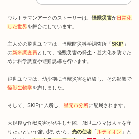
ウルトラマンアークのストーリーは、
怪獣災害
が
日常化
した世界
を舞台にしています。
主人公の飛世ユウマは、怪獣防災科学調査所「
SKIP
」
の
新米調査員
として、怪獣災害の発生・甚大化を防ぐた
めに科学調査や避難誘導を行います。
飛世ユウマは、幼少期に怪獣災害を経験し、その影響で
怪獣生物学
を志しました。
そして、SKIPに入所し、
星元市分所
に配属されます。
大規模な怪獣災害が発生した際、飛世ユウマは人々を守
りたいという強い想いから、
光の使者
「
ルティオン
」と