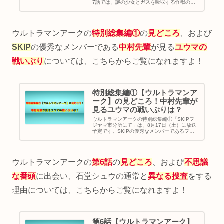
7話では、謎の少女とガスを吸収する怪獣の関
係が明らかになりますが、その意外なつながり
に驚かされることでしょう。なぜ、この少女が
怪獣と関わっているのか、真相を明らかにしま
す。
ウルトラマンアークの
特別総集編①
の
見どころ
、および
SKIP
の優秀なメンバーである
中村先輩
が見る
ユウマの
戦いぶり
については、こちらからご覧になれますよ！
特別総集編①【ウルトラマンア
ーク】の見どころ！中村先輩が
見るユウマの戦いぶりは？
ウルトラマンアークの特別総集編①「SKIPフ
ジヤマ市分所にて」は、8月17日（土）に放送
予定です。SKIPの優秀なメンバーであるフジ
ヤマ市分所の中村先輩が登場しますが、飛世ユ
ウマの戦いぶりをどのように見ているのか、ま
た活躍や成長をどう評価しているのか明らかに
します。
ウルトラマンアークの
第6話
の
見どころ
、および
不思議
な番頭
に出会い、石堂シュウの通常と
異なる捜査
をする
理由については、こちらからご覧になれますよ！
第6話【ウルトラマンアーク】