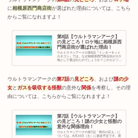
に
相模原西門商店街
が選ばれた理由については、こちら
からご覧になれますよ！
第8話【ウルトラマンアーク】
の見どころ！ロケ地に相模原西
門商店街が選ばれた理由！
ウルトラマンアークの第8話『インターネット
カネゴン』では、なぜ相模原西門商店街がロケ
地として選ばれたのでしょうか？このエピソー
ドは、デジタル怪獣との戦いを描き、現代社会
のテクノロジーと伝統的なウルトラマンの要素
を融合させた非常に興味深い内容となっていま
す。
ウルトラマンアークの
第7話
の
見どころ
、および
謎の少
女
と
ガスを吸収する怪獣
の意外な
関係
を考察し、その理
由については、こちらからご覧になれますよ！
第7話【ウルトラマンアーク】
の見どころ！謎の少女と怪獣の
意外な関係理由！
ウルトラマンアークの第7話「満月の応え」に
ついては、8月24日（土）に放送予定です。第