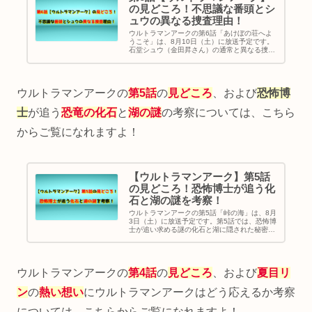
の見どころ！不思議な番頭とシ
ュウの異なる捜査理由！
ウルトラマンアークの第6話「あけぼの荘へよ
うこそ」は、8月10日（土）に放送予定です。
石堂シュウ（金田昇さん）の通常と異なる捜査
の謎に迫ります。また、不思議な番頭（アキラ
100％さん）との出会いや、過去の宇宙人騒
動、旅館の秘密など、物語に引き込まれる要素
が満載です。
ウルトラマンアークの
第5話
の
見どころ
、および
恐怖博
士
が追う
恐竜の化石
と
湖の謎
の考察については、こちら
からご覧になれますよ！
【ウルトラマンアーク】第5話
の見どころ！恐怖博士が追う化
石と湖の謎を考察！
ウルトラマンアークの第5話「峠の海」は、8月
3日（土）に放送予定です。第5話では、恐怖博
士が追い求める謎の化石と湖に隠された秘密が
明かされます。このエピソードでは、なぜ恐怖
博士がその化石にこだわるのか、そして、湖に
潜む不可解な事象が注目すべきポイントです。
ウルトラマンアークの
第4話
の
見どころ
、および
夏目リ
ン
の
熱い想い
にウルトラマンアークはどう応えるか考察
については、こちらからご覧になれますよ！