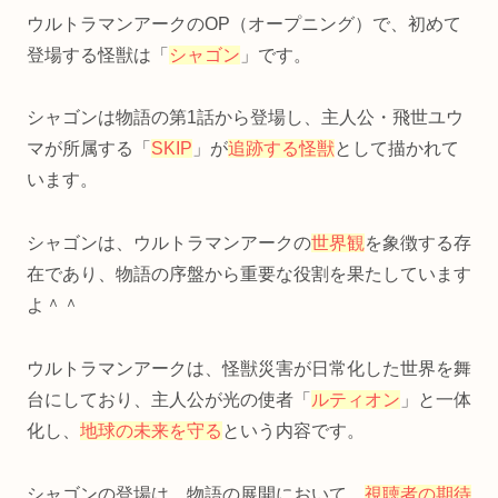
ウルトラマンアークのOP（オープニング）で、初めて
登場する怪獣は「
シャゴン
」です。
シャゴンは物語の第1話から登場し、主人公・飛世ユウ
マが所属する「
SKIP
」が
追跡する怪獣
として描かれて
います。
シャゴンは、ウルトラマンアークの
世界観
を象徴する存
在であり、物語の序盤から重要な役割を果たしています
よ＾＾
ウルトラマンアークは、怪獣災害が日常化した世界を舞
台にしており、主人公が光の使者「
ルティオン
」と一体
化し、
地球の未来を守る
という内容です。
シャゴンの登場は、物語の展開において、
視聴者の期待