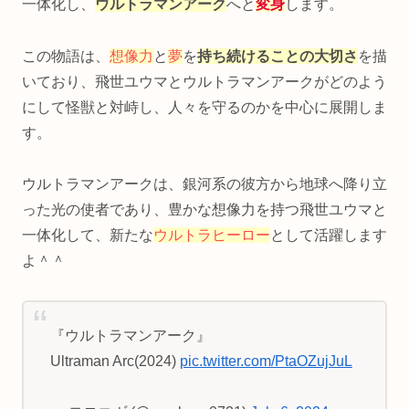
一体化し、
ウルトラマンアーク
へと
変身
します。
この物語は、
想像力
と
夢
を
持ち続けることの大切さ
を描
いており、飛世ユウマとウルトラマンアークがどのよう
にして怪獣と対峙し、人々を守るのかを中心に展開しま
す。
ウルトラマンアークは、銀河系の彼方から地球へ降り立
った光の使者であり、豊かな想像力を持つ飛世ユウマと
一体化して、新たな
ウルトラヒーロー
として活躍します
よ＾＾
『ウルトラマンアーク』
Ultraman Arc(2024)
pic.twitter.com/PtaOZujJuL