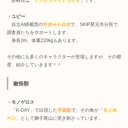
必殺技は「
アークファイナライズ
」です。
・ユピー
自立AI搭載型の
サポートロボ
で、SKIP星元市分所で
調査員たちをサポートします。
身長2m、体重220kgもあります。
その他にも多くのキャラクターが登場しますが、その都
度、紹介していきます＾＾
敵怪獣
・モノゲロス
「K-DAY」で出現した
宇宙獣
で、その角が「
モノホ
ーン
」として獅子尾山に突き刺さっています。