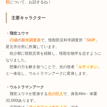
獣
について、お話するね！
主要キャラクター
・
飛世ユウマ
23歳
の
新米調査員
で、怪獣防災科学調査所「
SKIP
」
星元市分所に所属しています。
幼少期に怪獣災害を経験し、怪獣生物学を志すように
なりました。
想像の力を解き放つことで、光の使者「
ルティオン
」
と一体化し、ウルトラマンアークに変身します。
・ウルトラマンアーク
飛世ユウマが変身する
光の巨人
で、身長48m・体重
32,000tあります。