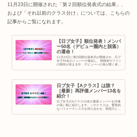
く解説します。
11月23日に開催された「第２回順位発表式の結果」、
および「それ以前のクラス分け」については、こちらの
記事からご覧になれます。
【日プ女子】順位発表！メンバ
ー50名（デビュー圏内と脱落）
の運命！
11月23日に第2回順位発表式が開催され、日プ
女子50名のメンバーが集結し、視聴者やファン
の期待が高まる中、デビューへの扉が開く者
と、残念ながら脱落となる者の運命が明らかに
なりました。果たして、35位以内に入ったのは
誰なのでしょうか？
日プ女子【Aクラス】は誰？
［最新］再評価メンバー13名を
紹介！
日プ女子のAクラス13名の最新メンバーを評価
の高い順に紹介します。このクラスは、驚異的
なパフォーマンス力を持ち合わせ、歌唱力とダ
ンスの技術にも注目を集めています。さらに
は、レベル分け再評価（A～Fクラス）のメンバ
ー96名についても紹介しますね！