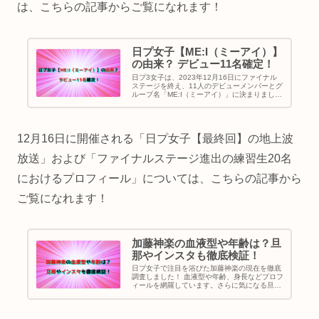
は、こちらの記事からご覧になれます！
日プ女子【ME:I（ミーアイ）】
の由来？ デビュー11名確定！
日プ3女子は、2023年12月16日にファイナル
ステージを終え、11人のデビューメンバーとグ
ループ名「ME:I（ミーアイ）」に決まりまし
た。ME:I（ミーアイ）の由来および意味、さら
にデビューメンバー11名の順位・得票数、プロ
フィールを紹介します♪
12月16日に開催される「日プ女子【最終回】の地上波
放送」および「ファイナルステージ進出の練習生20名
におけるプロフィール」については、こちらの記事から
ご覧になれます！
加藤神楽の血液型や年齢は？旦
那やインスタも徹底検証！
日プ女子で注目を浴びた加藤神楽の現在を徹底
調査しました！ 血液型や年齢、身長などプロフ
ィールを網羅しています。さらに気になる旦那
はヒカルさんなの？という結婚の噂の真相やイ
ンスタの最新状況、一児の母として歩む現在の
素顔まで、ファンが今一番知りたい情報を詳し