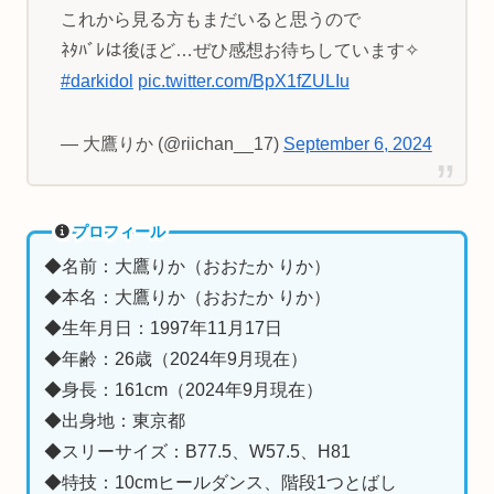
これから見る方もまだいると思うので
ﾈﾀﾊﾞﾚは後ほど…ぜひ感想お待ちしています✧
#darkidol
pic.twitter.com/BpX1fZULIu
— 大鷹りか (@riichan__17)
September 6, 2024
プロフィール
◆名前：大鷹りか（おおたか りか）
◆本名：大鷹りか（おおたか りか）
◆生年月日：1997年11月17日
◆年齢：26歳（2024年9月現在）
◆身長：161cm（2024年9月現在）
◆出身地：東京都
◆スリーサイズ：B77.5、W57.5、H81
◆特技：10cmヒールダンス、階段1つとばし