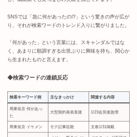
SNSでは「急に何があったの!?」という驚きの声が広が
り、それが検索ワードのトレンド入りに繋がりました。
「何があった」という言葉には、スキャンダルではな
く、あまりに順調すぎる出世ぶりに興味を持ち、関心か
ら生まれたものと言えます。
◆検索ワードの連鎖反応
検索キーワード例
主なきっかけ
関連する内容
周東佑京 何があっ
大型契約発表直後
1/23会見後急増
た
周東佑京 イケメン
モテ記事拡散
文春1/31掲載 ​