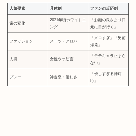
人気要素
具体例
ファンの反応例
2021年頃ホワイトニ
「お顔の良さより口
歯の変化
ング
元に目が行く」​
「メロすぎ」「男前
ファッション
スーツ・アロハ
爆発」
「モテキャラ止まら
人柄
女性ウケ助言
ない」​
「優しすぎる神対
プレー
神走塁・優しさ
応」​