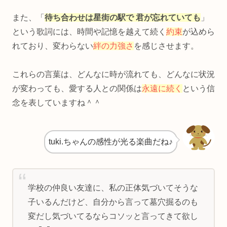
また、「
待ち合わせは星街の駅で 君が忘れていても
」
という歌詞には、時間や記憶を越えて続く
約束
が込めら
れており、変わらない
絆の力強さ
を感じさせます。
これらの言葉は、どんなに時が流れても、どんなに状況
が変わっても、愛する人との関係は
永遠に続く
という信
念を表していますね＾＾
tuki.ちゃんの感性が光る楽曲だね♪
学校の仲良い友達に、私の正体気づいてそうな
子いるんだけど、自分から言って墓穴掘るのも
変だし気づいてるならコソッと言ってきて欲し