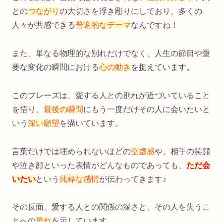
との
つながり
の大切さを浮き彫りにしており、多くの
人々が共感できる
普遍的なテーマ
なんですね！
また、単なる物理的な別れだけでなく、人生の節目や重
要な変化の瞬間における
心の動き
を捉えています。
このフレーズは、愛する人との別れが近づいていること
を悟り、
最後の瞬間
にもう一度だけその人に会いたいと
いう
深い願望
を描いています。
言葉だけでは埋められないほどの
空虚感
や、相手の笑顔
や泣き顔といった表情がどんなものであっても、
ただ会
いたい
という
純粋な感情
が伝わってきます♪
その反面、愛する人との関係の深さと、その人を失うこ
とへの
恐れ
を示しています。