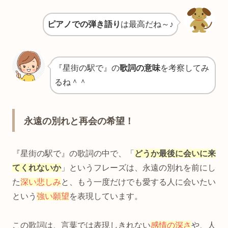
ピアノでの弾き語り
は最高だね～♪
『星街の駅で』の
歌詞の意味
を考察してみ
るね＾＾
永遠の別れと再会の希望！
『星街の駅で』の歌詞の中で、「
どうか最後に会いに来
てくれないか
」というフレーズは、永遠の別れを前にし
た
深い悲しみ
と、もう一度だけでも愛する人に会いたい
という
強い願望
を表現しています。
この歌詞は、言葉では表現しきれない
感情の深さ
や、人