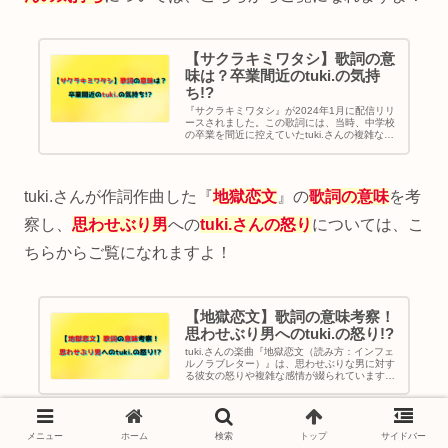
【サクラキミワタシ】歌詞の意
味は？卒業間近のtuki.の気持
ち!?
『サクラキミワタシ』が2024年1月に配信リリ
ースされました。この歌詞には、当時、中学校
の卒業を間近に控えていたtuki.さんの複雑な心
情が込められていると感じられます。そこで、
この歌詞の意味について考察してみます。ま
た、tuki.さんのプロフィールや経歴も紹介しま
す。
tuki.さんが作詞作曲した『
地獄恋文
』の
歌詞の意味
を考
察し、
思わせぶり男
への
tuki.さんの怒り
については、こ
ちらからご覧になれますよ！
【地獄恋文】歌詞の意味考察！
思わせぶり男へのtuki.の怒り!?
tuki.さんの楽曲『地獄恋文（読み方：インフェ
ルノラブレター）』は、思わせぶりな男に対す
る彼女の怒りや複雑な感情が綴られています。
この曲にどのように表現されているのか、歌詞
の意味について考察します。また、tuki.さんの
プロフィールや経歴も紹介します。
tuki.さんの
歌
が
上手い
理由
を
リリース5曲
のフレーズを
メニュー
ホーム
検索
トップ
サイドバー