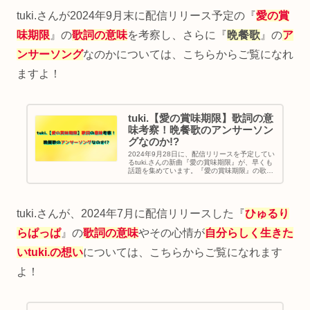
tuki.さんが2024年9月末に配信リリース予定の『
愛の賞
味期限
』の
歌詞の意味
を考察し、さらに『
晩餐歌
』の
ア
ンサーソング
なのかについては、こちらからご覧になれ
ますよ！
tuki.【愛の賞味期限】歌詞の意
味考察！晩餐歌のアンサーソン
グなのか!?
2024年9月28日に、配信リリースを予定してい
るtuki.さんの新曲『愛の賞味期限』が、早くも
話題を集めています。『愛の賞味期限』の歌詞
の意味や背景についてお話します。さらに『愛
の賞味期限』の元歌が『晩餐歌』で、アンサー
ソングなのか真相を明らかにします。
tuki.さんが、2024年7月に配信リリースした『
ひゅるり
らぱっぱ
』の
歌詞の意味
やその心情が
自分らしく生きた
いtuki.の想い
については、こちらからご覧になれます
よ！