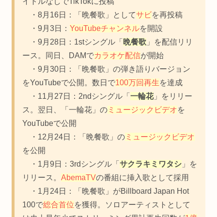
イトルなしでTikTokに投稿
・8月16日：「晩餐歌」として
サビ
を再投稿
・9月3日：
YouTubeチャンネル
を開設
・9月28日：1stシングル「
晩餐歌
」を配信リリ
ース。同日、DAMで
カラオケ配信
が開始
・9月30日：「晩餐歌」の弾き語りバージョン
をYouTubeで公開。数日で
100万回再生
を達成
・11月27日：2ndシングル「
一輪花
」をリリー
ス。翌日、「一輪花」の
ミュージックビデオ
を
YouTubeで公開
・12月24日：「晩餐歌」の
ミュージックビデオ
を公開
・1月9日：3rdシングル「
サクラキミワタシ
」を
リリース。
AbemaTV
の番組に挿入歌として採用
・1月24日：「晩餐歌」がBillboard Japan Hot
100で
総合首位
を獲得。ソロアーティストとして