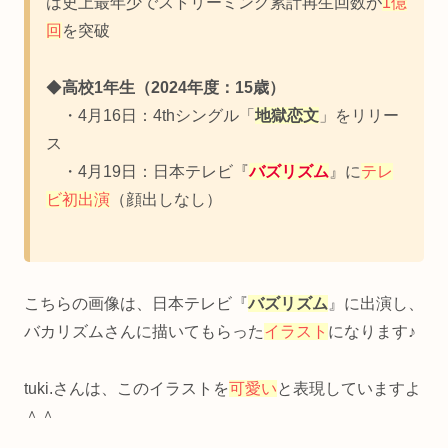
は史上最年少でストリーミング累計再生回数が
1億
回
を突破
◆
高校1年生（
2024年度：15歳）
・4月16日：4thシングル「
地獄恋文
」をリリー
ス
・4月19日：日本テレビ『
バズリズム
』に
テレ
ビ初出演
（顔出しなし）
こちらの画像は、日本テレビ『
バズリズム
』に出演し、
バカリズムさんに描いてもらった
イラスト
になります♪
tuki.さんは、このイラストを
可愛い
と表現していますよ
＾＾