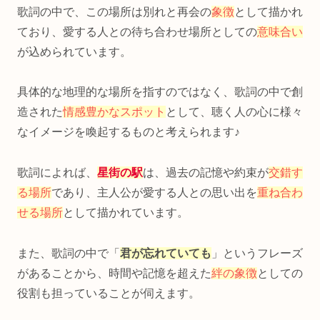
歌詞の中で、この場所は別れと再会の
象徴
として描かれ
ており、愛する人との待ち合わせ場所としての
意味合い
が込められています。
具体的な地理的な場所を指すのではなく、歌詞の中で創
造された
情感豊かなスポット
として、聴く人の心に様々
なイメージを喚起するものと考えられます♪
歌詞によれば、
星街の駅
は、過去の記憶や約束が
交錯す
る場所
であり、主人公が愛する人との思い出を
重ね合わ
せる場所
として描かれています。
また、歌詞の中で「
君が忘れていても
」というフレーズ
があることから、時間や記憶を超えた
絆の象徴
としての
役割も担っていることが伺えます。