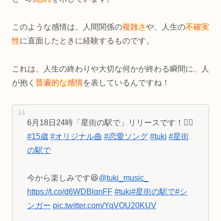
このような感情は、人間関係の
複雑さ
や、人生の
不確実
性
に直面したときに経験するものです。
これは、人生の終わりや大切な何かが終わる瞬間に、人
が抱く
普遍的な感情
を表しているんですね！
6月18日24時「星街の駅で」リリースです！❤️‍🔥
#15歳
#オリジナル曲
#恋愛ソング
#tuki
#星街
の駅で
今から楽しみです😆
@tuki_music_
https://t.co/d6WDBlqnFF
#tuki
#星街の駅で
#シ
ンガー
pic.twitter.com/YqVOU20KUV