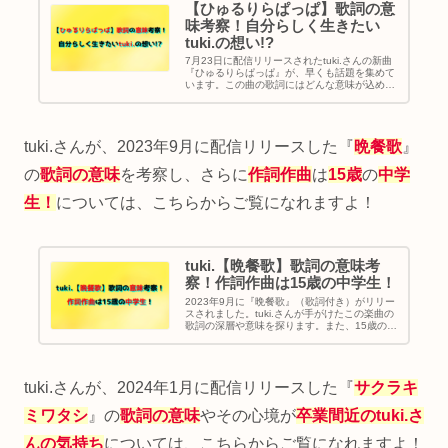
【ひゅるりらぱっぱ】歌詞の意
味考察！自分らしく生きたい
tuki.の想い!?
7月23日に配信リリースされたtuki.さんの新曲
『ひゅるりらぱっぱ』が、早くも話題を集めて
います。この曲の歌詞にはどんな意味が込めら
れているのか？また、風が吹き抜けるような軽
やかなリズムとともに、ツキさんが伝えたいメ
ッセージとは一体何なのか考察してみます。
tuki.さんが、2023年9月に配信リリースした『
晩餐歌
』
の
歌詞の意味
を考察し、さらに
作詞作曲
は
15歳
の
中学
生！
については、こちらからご覧になれますよ！
tuki.【晩餐歌】歌詞の意味考
察！作詞作曲は15歳の中学生！
2023年9月に『晩餐歌』（歌詞付き）がリリー
スされました。tuki.さんが手がけたこの楽曲の
歌詞の深層や意味を探ります。また、15歳の中
学生が、こんな感動的な歌を作詞作曲できたの
か？独特な歌い方のシンガーソングライター
tuki.さんの魅力に迫ります。
tuki.さんが、2024年1月に配信リリースした『
サクラキ
ミワタシ
』の
歌詞の意味
やその心境が
卒業間近
の
tuki.さ
んの気持ち
については、こちらからご覧になれますよ！