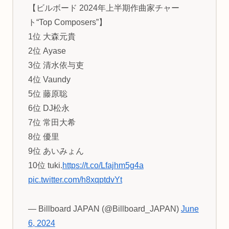
【ビルボード 2024年上半期作曲家チャー
ト“Top Composers”】
1位 大森元貴
2位 Ayase
3位 清水依与吏
4位 Vaundy
5位 藤原聡
6位 DJ松永
7位 常田大希
8位 優里
9位 あいみょん
10位 tuki.
https://t.co/Lfajhm5g4a
pic.twitter.com/h8xqptdvYt
— Billboard JAPAN (@Billboard_JAPAN)
June
6, 2024