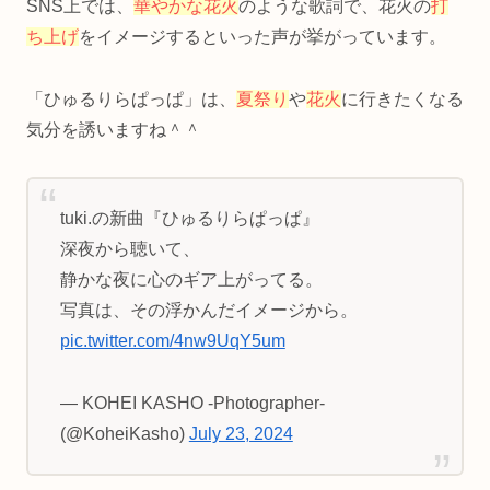
SNS上では、
華やかな花火
のような歌詞で、花火の
打
ち上げ
をイメージするといった声が挙がっています。
「ひゅるりらぱっぱ」は、
夏祭り
や
花火
に行きたくなる
気分を誘いますね＾＾
tuki.の新曲『ひゅるりらぱっぱ』
深夜から聴いて、
静かな夜に心のギア上がってる。
写真は、その浮かんだイメージから。
pic.twitter.com/4nw9UqY5um
— KOHEI KASHO -Photographer-
(@KoheiKasho)
July 23, 2024