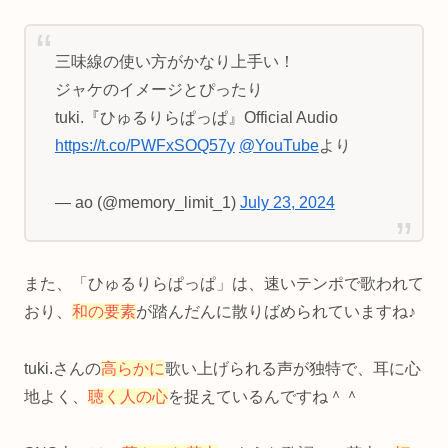
三味線の使い方がかなり上手い！
ジャケのイメージとぴったり
tuki.『ひゅるりらぱっぱ』Official Audio
https://t.co/PWFxSOQ57y
@YouTube
より
— ao (@memory_limit_1)
July 23, 2024
また、「ひゅるりらぱっぱ」は、速いテンポで歌われて
おり、
和の要素
が踏んだんに散りばめられていますね♪
tuki.さんの
高らかに
歌い上げられる声が独特で、耳に心
地よく、
聴く人の心
を捉えているんですね＾＾