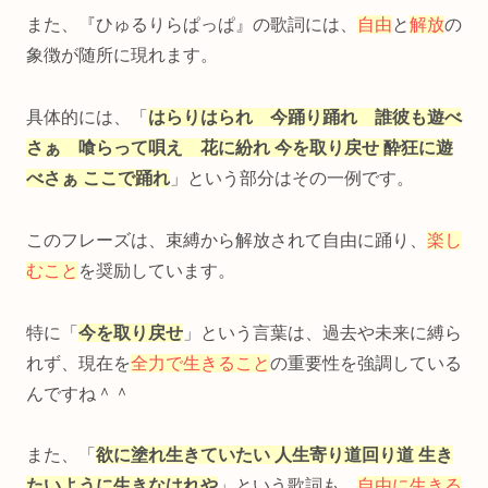
また、『ひゅるりらぱっぱ』の歌詞には、
自由
と
解放
の
象徴が随所に現れます。
具体的には、「
はらりはられ 今踊り踊れ 誰彼も遊べ
さぁ 喰らって唄え 花に紛れ 今を取り戻せ 酔狂に遊
べさぁ ここで踊れ
」という部分はその一例です。
このフレーズは、束縛から解放されて自由に踊り、
楽し
むこと
を奨励しています。
特に「
今を取り戻せ
」という言葉は、過去や未来に縛ら
れず、現在を
全力で生きること
の重要性を強調している
んですね＾＾
また、「
欲に塗れ生きていたい 人生寄り道回り道 生き
たいように生きなはれや
」という歌詞も、
自由に生きる