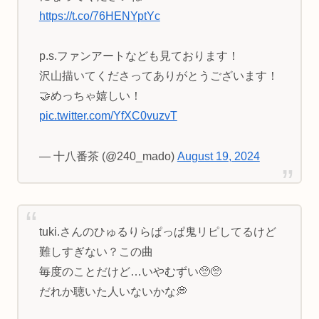
https://t.co/76HENYptYc
p.s.ファンアートなども見ております！
沢山描いてくださってありがとうございます！
🤝めっちゃ嬉しい！
pic.twitter.com/YfXC0vuzvT
— 十八番茶 (@240_mado)
August 19, 2024
tuki.さんのひゅるりらぱっぱ鬼リピしてるけど
難しすぎない？この曲
毎度のことだけど…いやむずい🥺🥺
だれか聴いた人いないかな💭