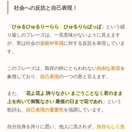
社会への反抗と自己表現！
「
ひゅるひゅるりーらら ひゅるりらぱっぱ
」という繰
り返しのフレーズは、一見意味がないように見えます
が、実は社会の
規範
や
常識
に対する反抗を表現していま
す。
このフレーズは、既存の枠にとらわれない
自由な表現
を
象徴しており、
自己表現
の一つの形と言えます。
また、「
花よ花よ 誇りなさい まごうことなく君のまま
上を向いて御覧なさい 最後の日まで花であれ
」という
歌詞も、
自己表現の重要性
を強調しています。
自分自身を誇りに思い、他人に流されず、
自分らしく生