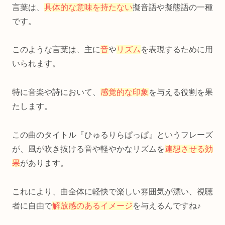
言葉は、
具体的な意味を持たない
擬音語や擬態語の一種
です。
このような言葉は、主に
音
や
リズム
を表現するために用
いられます。
特に音楽や詩において、
感覚的な印象
を与える役割を果
たします。
この曲のタイトル『ひゅるりらぱっぱ』というフレーズ
が、風が吹き抜ける音や軽やかなリズムを
連想させる効
果
があります。
これにより、曲全体に軽快で楽しい雰囲気が漂い、視聴
者に自由で
解放感のあるイメージ
を与えるんですね♪