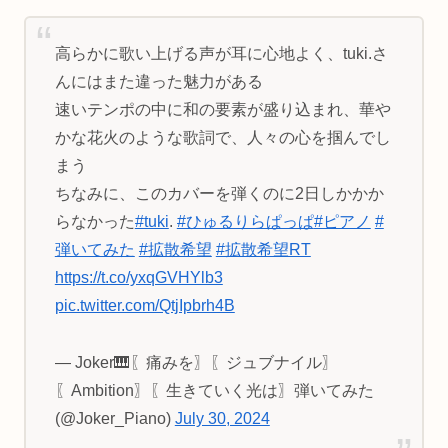
高らかに歌い上げる声が耳に心地よく、tuki.さ
んにはまた違った魅力がある
速いテンポの中に和の要素が盛り込まれ、華や
かな花火のような歌詞で、人々の心を掴んでし
まう
ちなみに、このカバーを弾くのに2日しかかか
らなかった
#tuki
.
#ひゅるりらぱっぱ
#ピアノ
#
弾いてみた
#拡散希望
#拡散希望RT
https://t.co/yxqGVHYlb3
pic.twitter.com/QtjIpbrh4B
— Joker🎹〖痛みを〗〖ジュブナイル〗
〖Ambition〗〖生きていく光は〗弾いてみた
(@Joker_Piano)
July 30, 2024