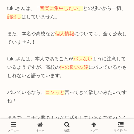
tuki.さんは、「
音楽に集中したい
」
との想いから一切、
顔出し
はしていません。
また、本名や高校など
個人情報
についても、全く公表し
ていません！
tuki.さんは、本人であることが
バレない
ように注意して
いるようですが、高校の
仲の良い友達
にバレているかも
しれないと語っています。
バレているなら、
コソっと
言ってきて欲しいみたいです
ね！
まるで、コナン君のような生活をしているんですね＾＾
メニュー
ホーム
検索
トップ
サイドバー