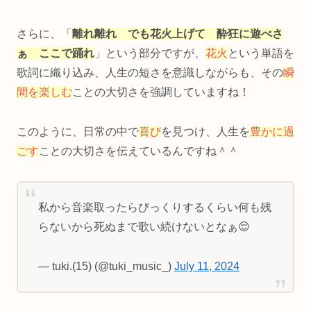
さらに、「
離れ離れ でも花火上げて 酔狂に遊べさ
ぁ ここで踊れ
」という部分ですが、
花火
という単語を
歌詞に織り込み、人生の短さを意識しながらも、その
瞬
間を楽しむ
ことの大切さを強調していますね！
このように、日常の中で
喜び
を見つけ、人生を
豊かに過
ごす
ことの大切さを伝えているんですね＾＾
私から音楽取ったらびっくりするくらい何も残
らないから死ぬまで歌い続けないとなぁ😌
— tuki.(15) (@tuki_music_)
July 11, 2024