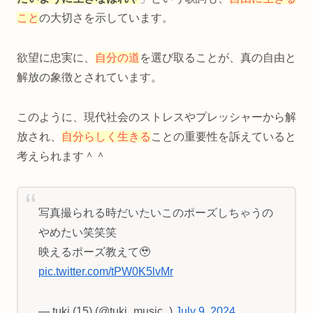
こと
の大切さを示しています。
欲望に忠実に、
自分の道
を選び取ることが、真の自由と
解放の象徴とされています。
このように、現代社会のストレスやプレッシャーから解
放され、
自分らしく生きる
ことの重要性を訴えていると
考えられます＾＾
写真撮られる時だいたいこのポーズしちゃうの
やめたい笑笑笑
映えるポーズ教えて🥹
pic.twitter.com/tPW0K5lvMr
— tuki.(15) (@tuki_music_)
July 9, 2024