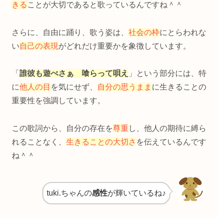
きる
ことが大切であると歌っているんですね＾＾
さらに、自由に踊り、歌う姿は、
社会の枠
にとらわれな
い
自己の表現
がどれだけ重要かを象徴しています。
「
誰彼も遊べさぁ 喰らって唄え
」という部分には、特
に
他人の目
を気にせず、
自分の思うまま
に生きることの
重要性を強調しています。
この歌詞から、自分の存在を
尊重
し、他人の期待に縛ら
れることなく、
生きることの大切さ
を伝えているんです
ね＾＾
tuki.ちゃんの
感性
が輝いているね♪