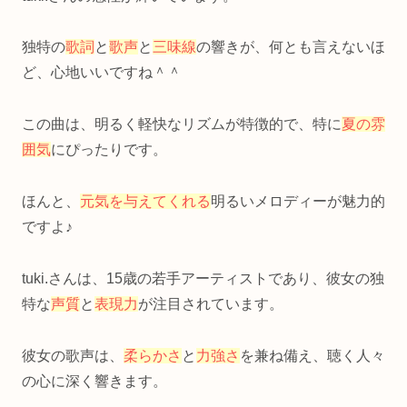
独特の
歌詞
と
歌声
と
三味線
の響きが、何とも言えないほ
ど、心地いいですね＾＾
この曲は、明るく軽快なリズムが特徴的で、特に
夏の雰
囲気
にぴったりです。
ほんと、
元気を与えてくれる
明るいメロディーが魅力的
ですよ♪
tuki.さんは、15歳の若手アーティストであり、彼女の独
特な
声質
と
表現力
が注目されています。
彼女の歌声は、
柔らかさ
と
力強さ
を兼ね備え、聴く人々
の心に深く響きます。